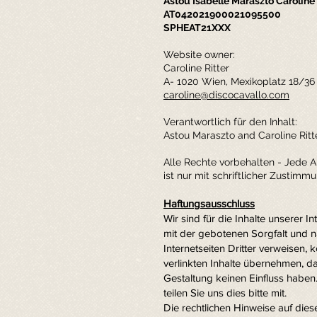
Astou Isabelle Maraszto Caroline 
AT042021900021095500
SPHEAT21XXX
Website owner:
Caroline Ritter
A- 1020 Wien, Mexikoplatz 18/36
caroline@discocavallo.com
Verantwortlich für den Inhalt:
Astou Maraszto and Caroline Ritt
Alle Rechte vorbehalten - Jede Ar
ist nur mit schriftlicher Zustimm
Haftungsausschluss
Wir sind für die Inhalte unserer 
mit der gebotenen Sorgfalt und na
Internetseiten Dritter verweisen, 
verlinkten Inhalte übernehmen, d
Gestaltung keinen Einfluss haben
teilen Sie uns dies bitte mit.
Die rechtlichen Hinweise auf die