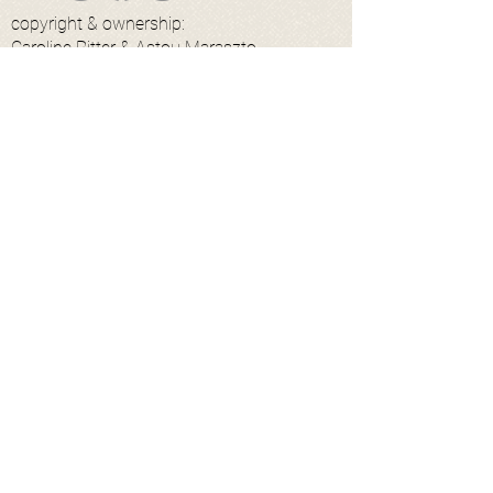
copyright & ownership:
Caroline Ritter & Astou Maraszto
hi@discocavallo.com
impressum
Kontakt