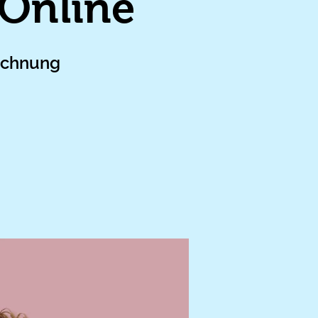
 Online
eichnung