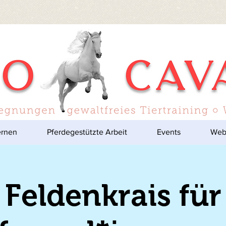
ernen
Pferdegestützte Arbeit
Events
Web
Feldenkrais für