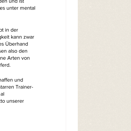
den und ist 
es unter mental 
t in der 
keit kann zwar 
ies Überhand 
sen also den 
ene Arten von 
ferd.
haffen und 
arren Trainer-
al 
to unserer 