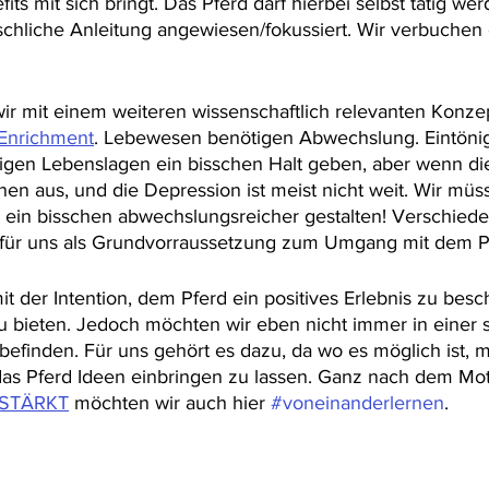
ts mit sich bringt. Das Pferd darf hierbei selbst tätig wer
chliche Anleitung angewiesen/fokussiert. Wir verbuchen 
r mit einem weiteren wissenschaftlich relevanten Konzep
Enrichment
. Lebewesen benötigen Abwechslung. Eintönig
igen Lebenslagen ein bisschen Halt geben, aber wenn d
nen aus, und die Depression ist meist nicht weit. Wir müs
e ein bisschen abwechslungsreicher gestalten! Verschied
für uns als Grundvorraussetzung zum Umgang mit dem P
t der Intention, dem Pferd ein positives Erlebnis zu besc
 bieten. Jedoch möchten wir eben nicht immer in einer st
efinden. Für uns gehört es dazu, da wo es möglich ist, m
as Pferd Ideen einbringen zu lassen. Ganz nach dem Mot
RSTÄRKT
 möchten wir auch hier 
#voneinanderlernen
.