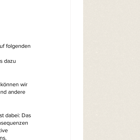
uf folgenden 
s dazu 
können wir 
und andere 
t dabei: Das 
onsequenzen 
ive 
ns.