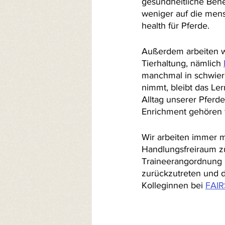
gesundheitliche Benefi
weniger auf die mens
health für Pferde.
Außerdem arbeiten wi
Tierhaltung, nämlich 
manchmal in schwier
nimmt, bleibt das Ler
Alltag unserer Pferd
Enrichment gehören 
Wir arbeiten immer mi
Handlungsfreiraum zu
Traineerangordnung b
zurückzutreten und d
Kolleginnen bei 
FAI