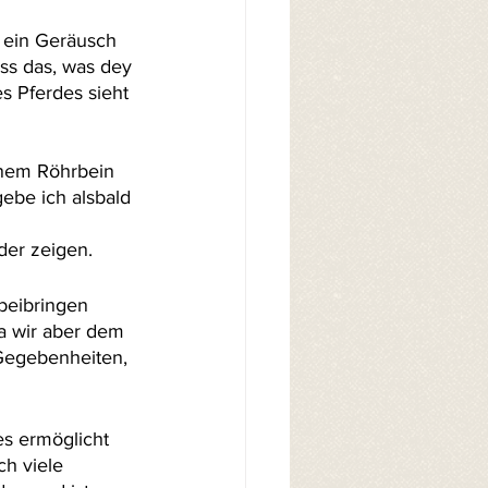
r ein Geräusch 
ss das, was dey 
s Pferdes sieht 
 
inem Röhrbein 
ebe ich alsbald 
der zeigen. 
beibringen 
a wir aber dem 
 Gegebenheiten, 
s ermöglicht 
h viele 