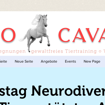
eite
Neue Seite
Angebote
Events
New Page
istag Neurodive