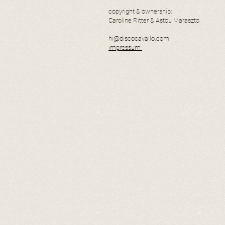
copyright & ownership:
Caroline Ritter & Astou Maraszto
hi@discocavallo.com
impressum