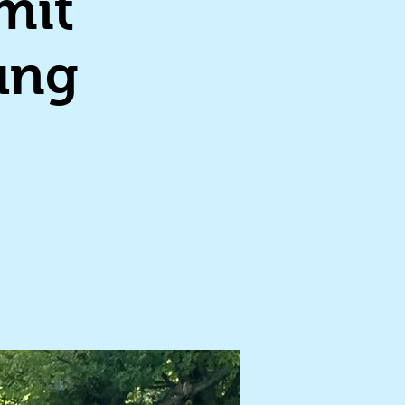
mit
ung