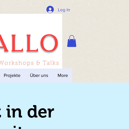
Log In
Projekte
Über uns
More
 in der