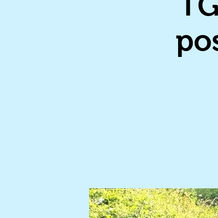
TG
po