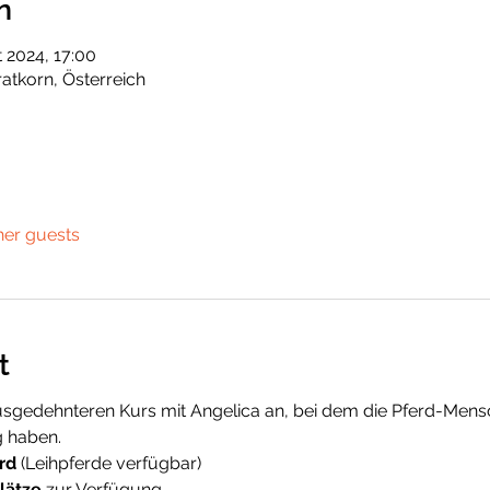
n
 2024, 17:00
ratkorn, Österreich
her guests
t
usgedehnteren Kurs mit Angelica an, bei dem die Pferd-Mensc
 haben. 
rd
 (Leihpferde verfügbar) 
lätze
 zur Verfügung.