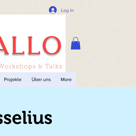
Log In
Projekte
Über uns
More
selius