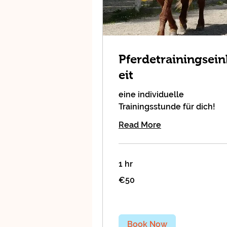
Pferdetrainingsei
eit
eine individuelle
Trainingsstunde für dich!
Read More
1 hr
50
€50
euros
Book Now