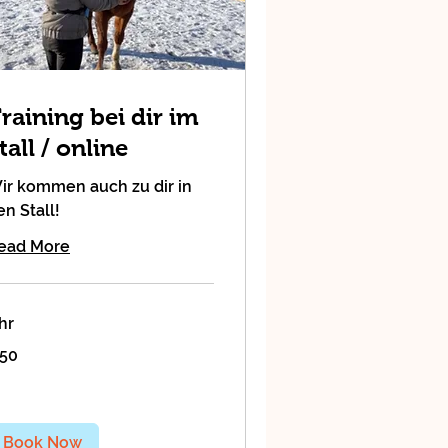
raining bei dir im
tall / online
ir kommen auch zu dir in
en Stall!
ead More
hr
50
ros
Book Now