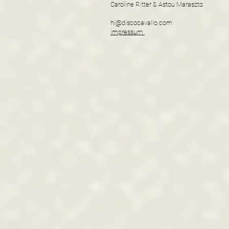
Caroline Ritter & Astou Maraszto
hi@discocavallo.com
impressum