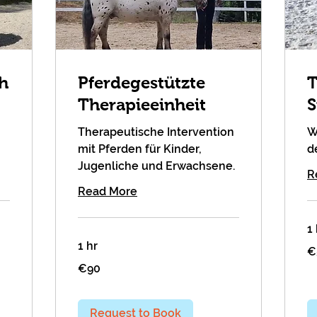
nh
Pferdegestützte
T
Therapieeinheit
S
Therapeutische Intervention
W
mit Pferden für Kinder,
d
Jugenliche und Erwachsene.
R
Read More
1 
1 hr
50
€
eu
90
€90
euros
Request to Book