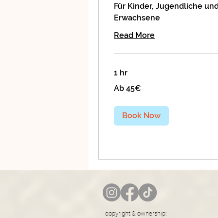
Für Kinder, Jugendliche un
Erwachsene
Read More
1 hr
Ab
Ab 45€
45€
Book Now
copyright & ownership: